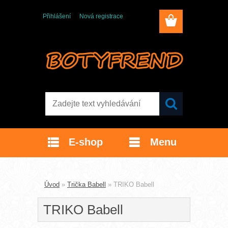
Přihlášení
Nová registrace
E-shop
Menu
Úvod
»
Trička Babell
»
TRIKO Babell
TRIKO Babell